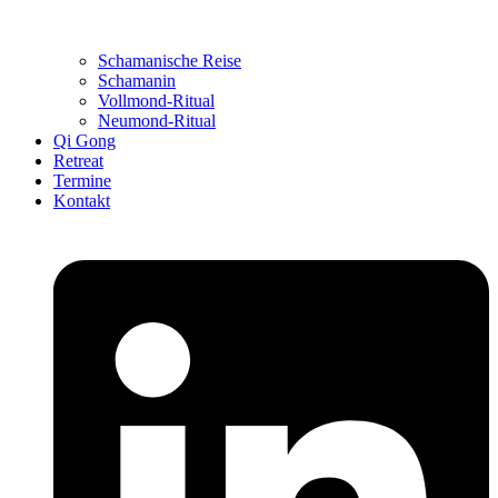
Schamanische Reise
Schamanin
Vollmond-Ritual
Neumond-Ritual
Qi Gong
Retreat
Termine
Kontakt